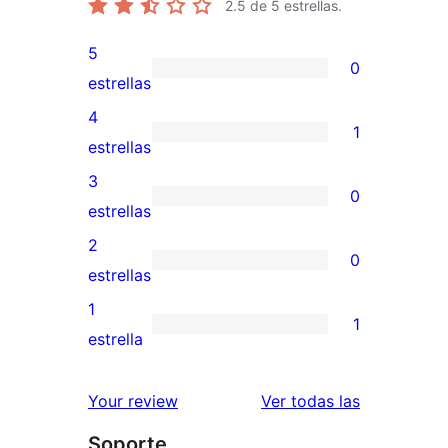
2.5
de 5 estrellas.
5
0
0
estrellas
valoraciones
4
1
de
1
estrellas
5
valoración
3
0
estrellas
de
0
estrellas
4
valoraciones
2
0
estrellas
de
0
estrellas
3
valoraciones
1
1
estrellas
de
1
estrella
2
valoración
estrellas
de
reseñas
Your review
Ver todas las
1
Soporte