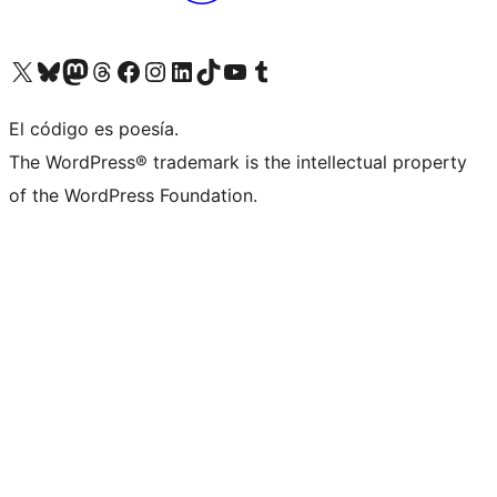
Visitá nuestra cuenta de X (anteriormente Twitter)
Visitá nuestra cuenta de Bluesky
Visitá nuestra cuenta de Mastodon
Visitá nuestra cuenta de Threads
Visitá nuestra página de Facebook
Visitá nuestra cuenta de Instagram
Visitá nuestra cuenta de LinkedIn
Visitá nuestra cuenta de TikTok
Visitá nuestro canal de YouTube
Visitá nuestra cuenta de Tumblr
El código es poesía.
The WordPress® trademark is the intellectual property
of the WordPress Foundation.