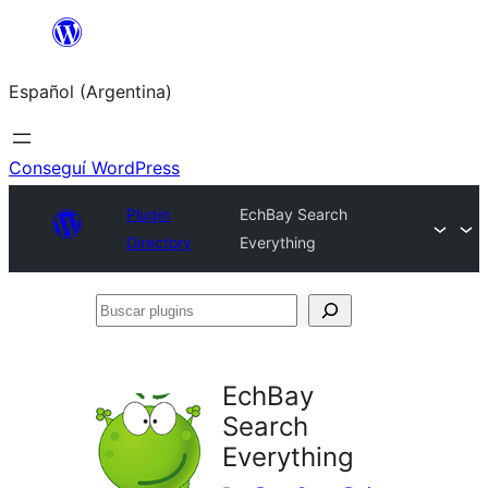
Saltar
al
Español (Argentina)
contenido
Conseguí WordPress
Plugin
EchBay Search
Directory
Everything
Buscar
plugins
EchBay
Search
Everything