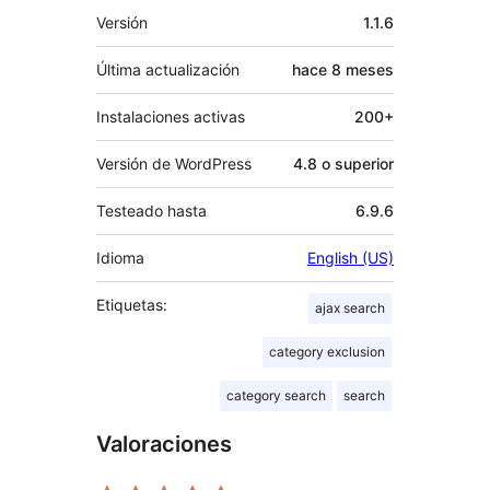
Meta
Versión
1.1.6
Última actualización
hace
8 meses
Instalaciones activas
200+
Versión de WordPress
4.8 o superior
Testeado hasta
6.9.6
Idioma
English (US)
Etiquetas:
ajax search
category exclusion
category search
search
Valoraciones