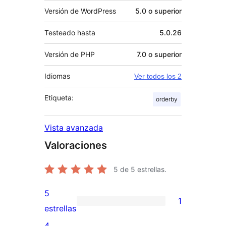
Versión de WordPress
5.0 o superior
Testeado hasta
5.0.26
Versión de PHP
7.0 o superior
Idiomas
Ver todos los 2
Etiqueta:
orderby
Vista avanzada
Valoraciones
5
de 5 estrellas.
5
1
1
estrellas
valoración
4