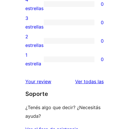
0
de
0
estrellas
5
valoraciones
3
0
estrellas
de
0
estrellas
4
valoraciones
2
0
estrellas
de
0
estrellas
3
valoraciones
1
0
estrellas
de
0
estrella
2
valoraciones
estrellas
de
reseñas
Your review
Ver todas las
1
Soporte
estrellas
¿Tenés algo que decir? ¿Necesitás
ayuda?