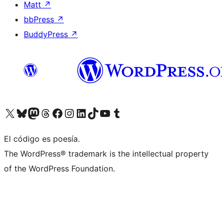
Matt
↗
bbPress
↗
BuddyPress
↗
Visitá nuestra cuenta de X (anteriormente Twitter)
Visitá nuestra cuenta de Bluesky
Visitá nuestra cuenta de Mastodon
Visitá nuestra cuenta de Threads
Visitá nuestra página de Facebook
Visitá nuestra cuenta de Instagram
Visitá nuestra cuenta de LinkedIn
Visitá nuestra cuenta de TikTok
Visitá nuestro canal de YouTube
Visitá nuestra cuenta de Tumblr
El código es poesía.
The WordPress® trademark is the intellectual property
of the WordPress Foundation.