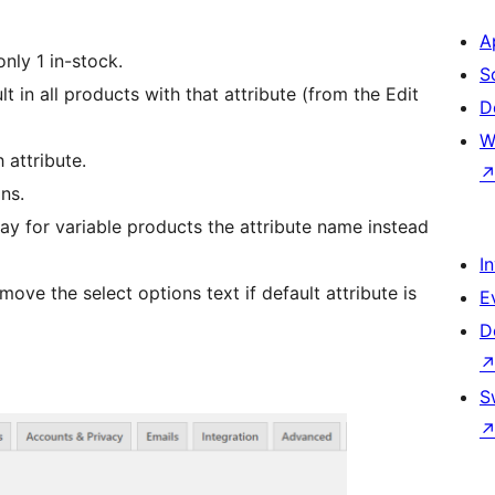
A
only 1 in-stock.
S
lt in all products with that attribute (from the Edit
D
W
h attribute.
ons.
lay for variable products the attribute name instead
I
move the select options text if default attribute is
E
D
S