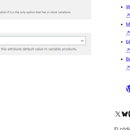
W
M
b
B
Visitá nuestra cuenta de X (an
Visitá nues
Vi
El códi