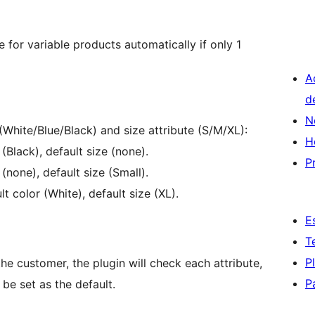
for variable products automatically if only 1
A
d
N
 (White/Blue/Black) and size attribute (S/M/XL):
H
 (Black), default size (none).
P
 (none), default size (Small).
lt color (White), default size (XL).
E
T
P
the customer, the plugin will check each attribute,
P
l be set as the default.