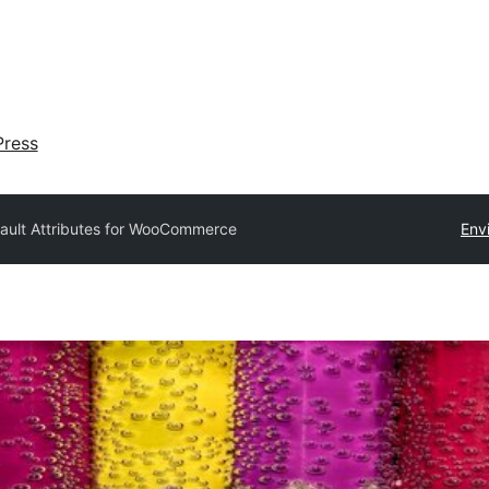
ress
ault Attributes for WooCommerce
Env