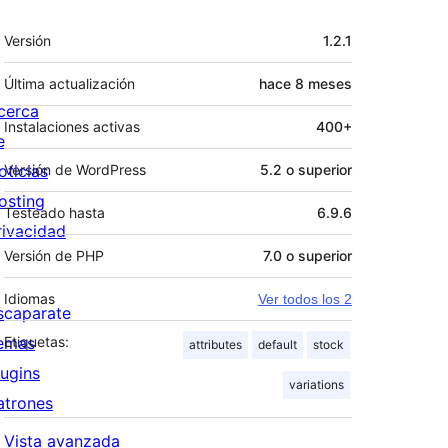
Meta
Versión
1.2.1
Última actualización
hace
8 meses
cerca
Instalaciones activas
400+
e
oticias
Versión de WordPress
5.2 o superior
osting
Testeado hasta
6.9.6
rivacidad
Versión de PHP
7.0 o superior
Idiomas
Ver todos los 2
scaparate
emas
Etiquetas:
attributes
default
stock
lugins
variations
atrones
Vista avanzada