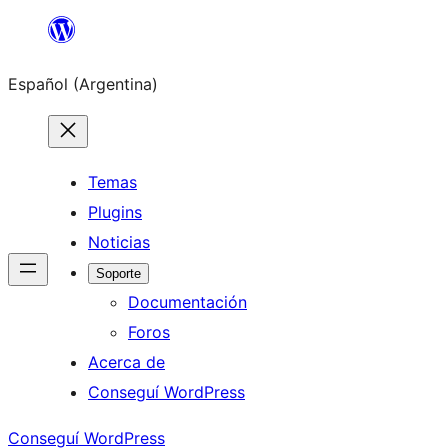
Saltar
al
Español (Argentina)
contenido
Temas
Plugins
Noticias
Soporte
Documentación
Foros
Acerca de
Conseguí WordPress
Conseguí WordPress