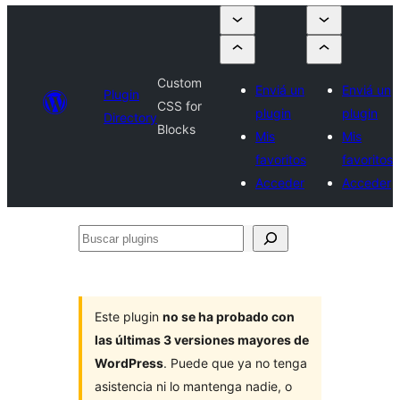
Custom
Enviá un
Enviá un
Plugin
CSS for
plugin
plugin
Directory
Blocks
Mis
Mis
favoritos
favoritos
Acceder
Acceder
Buscar
plugins
Este plugin
no se ha probado con
las últimas 3 versiones mayores de
WordPress
. Puede que ya no tenga
asistencia ni lo mantenga nadie, o