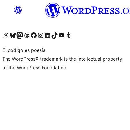
Visitá nuestra cuenta de X (anteriormente Twitter)
Visitá nuestra cuenta de Bluesky
Visitá nuestra cuenta de Mastodon
Visitá nuestra cuenta de Threads
Visitá nuestra página de Facebook
Visitá nuestra cuenta de Instagram
Visitá nuestra cuenta de LinkedIn
Visitá nuestra cuenta de TikTok
Visitá nuestro canal de YouTube
Visitá nuestra cuenta de Tumblr
El código es poesía.
The WordPress® trademark is the intellectual property
of the WordPress Foundation.