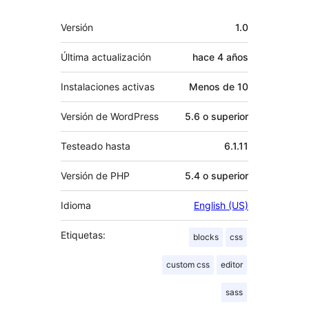
Meta
Versión
1.0
Última actualización
hace
4 años
Instalaciones activas
Menos de 10
Versión de WordPress
5.6 o superior
Testeado hasta
6.1.11
Versión de PHP
5.4 o superior
Idioma
English (US)
Etiquetas:
blocks
css
custom css
editor
sass