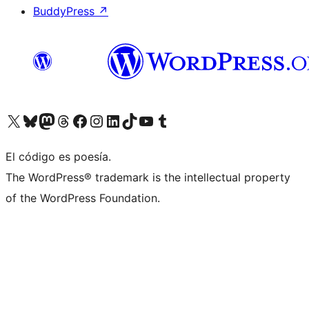
BuddyPress
↗
Visitá nuestra cuenta de X (anteriormente Twitter)
Visitá nuestra cuenta de Bluesky
Visitá nuestra cuenta de Mastodon
Visitá nuestra cuenta de Threads
Visitá nuestra página de Facebook
Visitá nuestra cuenta de Instagram
Visitá nuestra cuenta de LinkedIn
Visitá nuestra cuenta de TikTok
Visitá nuestro canal de YouTube
Visitá nuestra cuenta de Tumblr
El código es poesía.
The WordPress® trademark is the intellectual property
of the WordPress Foundation.