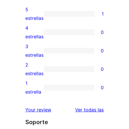
5
1
1
estrellas
valoración
4
0
de
0
estrellas
5
valoraciones
3
0
estrellas
de
0
estrellas
4
valoraciones
2
0
estrellas
de
0
estrellas
3
valoraciones
1
0
estrellas
de
0
estrella
2
valoraciones
estrellas
de
reseñas
Your review
Ver todas las
1
Soporte
estrellas