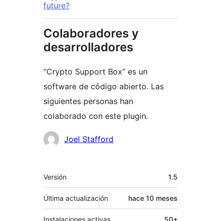
future?
Colaboradores y
desarrolladores
“Crypto Support Box” es un
software de código abierto. Las
siguientes personas han
colaborado con este plugin.
Colaboradores
Joel Stafford
Meta
Versión
1.5
Última actualización
hace
10 meses
Instalaciones activas
50+