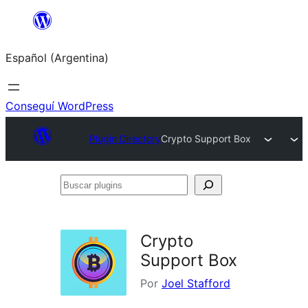
Saltar
al
Español (Argentina)
contenido
Conseguí WordPress
Plugin Directory
Crypto Support Box
Buscar
plugins
Crypto
Support Box
Por
Joel Stafford