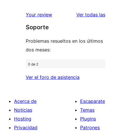
2
valoración
estrellas
de
reseñas
Your review
Ver todas las
1
Soporte
estrellas
Problemas resueltos en los últimos
dos meses:
0 de 2
Ver el foro de asistencia
Acerca de
Escaparate
Noticias
Temas
Hosting
Plugins
Privacidad
Patrones