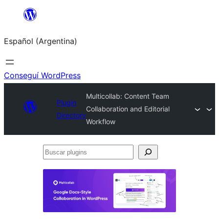
Saltar
al
Español (Argentina)
contenido
Conseguí WordPress
Multicollab: Content Team
Plugin
Collaboration and Editorial
Directory
Workflow
Buscar
plugins