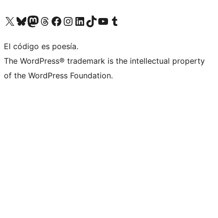
Visitá nuestra cuenta de X (anteriormente Twitter)
Visitá nuestra cuenta de Bluesky
Visitá nuestra cuenta de Mastodon
Visitá nuestra cuenta de Threads
Visitá nuestra página de Facebook
Visitá nuestra cuenta de Instagram
Visitá nuestra cuenta de LinkedIn
Visitá nuestra cuenta de TikTok
Visitá nuestro canal de YouTube
Visitá nuestra cuenta de Tumblr
El código es poesía.
The WordPress® trademark is the intellectual property
of the WordPress Foundation.