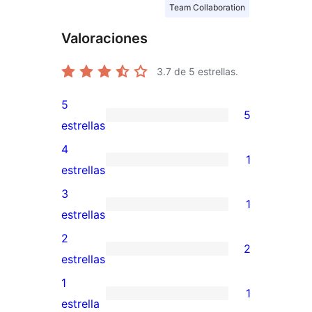
Team Collaboration
Valoraciones
3.7
de 5 estrellas.
5
5
5
estrellas
valoraciones
4
1
de
1
estrellas
5
valoración
3
1
estrellas
de
1
estrellas
4
valoración
2
2
estrellas
de
2
estrellas
3
valoraciones
1
1
estrellas
de
1
estrella