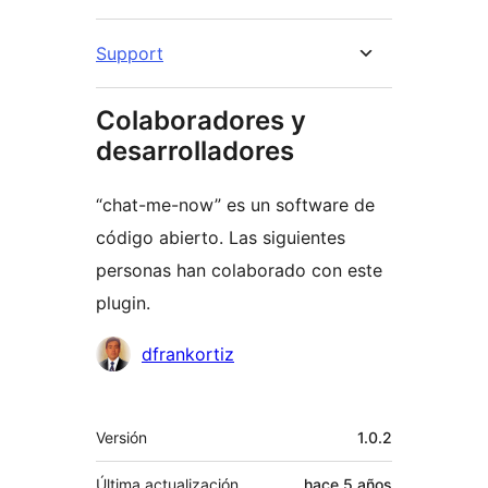
Support
Colaboradores y
desarrolladores
“chat-me-now” es un software de
código abierto. Las siguientes
personas han colaborado con este
plugin.
Colaboradores
dfrankortiz
Meta
Versión
1.0.2
Última actualización
hace
5 años