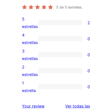
5
de 5 estrellas.
5
2
2
estrellas
valoraciones
4
0
de
0
estrellas
5
valoraciones
3
0
estrellas
de
0
estrellas
4
valoraciones
2
0
estrellas
de
0
estrellas
3
valoraciones
1
0
estrellas
de
0
estrella
2
valoraciones
estrellas
de
reseñas
Your review
Ver todas las