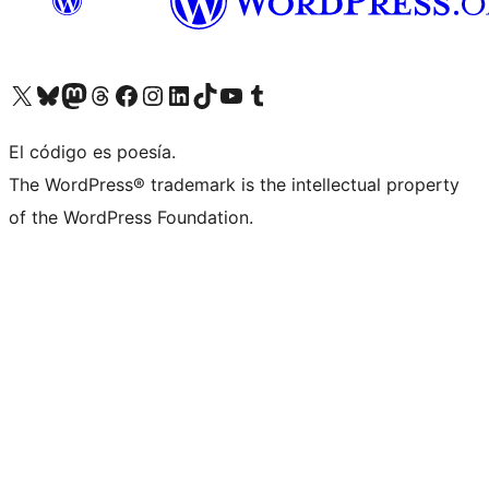
Visitá nuestra cuenta de X (anteriormente Twitter)
Visitá nuestra cuenta de Bluesky
Visitá nuestra cuenta de Mastodon
Visitá nuestra cuenta de Threads
Visitá nuestra página de Facebook
Visitá nuestra cuenta de Instagram
Visitá nuestra cuenta de LinkedIn
Visitá nuestra cuenta de TikTok
Visitá nuestro canal de YouTube
Visitá nuestra cuenta de Tumblr
El código es poesía.
The WordPress® trademark is the intellectual property
of the WordPress Foundation.