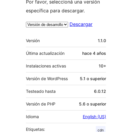
Por favor, seleccioná una versión
específica para descargar.
Descargar
Meta
Versión
1.1.0
Última actualización
hace
4 años
Instalaciones activas
10+
Versión de WordPress
5.1 o superior
Testeado hasta
6.0.12
Versión de PHP
5.6 o superior
Idioma
English (US)
Etiquetas:
cdn