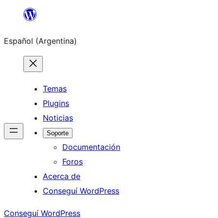
Saltar
al
Español (Argentina)
contenido
Temas
Plugins
Noticias
Soporte
Documentación
Foros
Acerca de
Conseguí WordPress
Conseguí WordPress