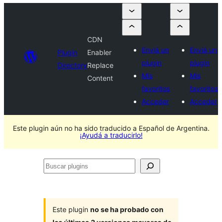
CDN
Enviá un
Enviá un
Plugin
Enabler
plugin
plugin
Directory
Replace
Mis
Mis
Content
favoritos
favoritos
Acceder
Acceder
Este plugin aún no ha sido traducido a Español de Argentina.
¡Ayudá a traducirlo!
Buscar
plugins
Este plugin
no se ha probado con