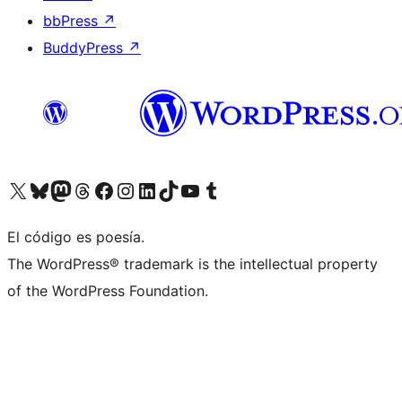
bbPress
↗
BuddyPress
↗
Visitá nuestra cuenta de X (anteriormente Twitter)
Visitá nuestra cuenta de Bluesky
Visitá nuestra cuenta de Mastodon
Visitá nuestra cuenta de Threads
Visitá nuestra página de Facebook
Visitá nuestra cuenta de Instagram
Visitá nuestra cuenta de LinkedIn
Visitá nuestra cuenta de TikTok
Visitá nuestro canal de YouTube
Visitá nuestra cuenta de Tumblr
El código es poesía.
The WordPress® trademark is the intellectual property
of the WordPress Foundation.