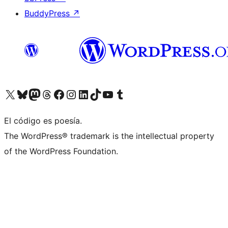
BuddyPress
↗
Visitá nuestra cuenta de X (anteriormente Twitter)
Visitá nuestra cuenta de Bluesky
Visitá nuestra cuenta de Mastodon
Visitá nuestra cuenta de Threads
Visitá nuestra página de Facebook
Visitá nuestra cuenta de Instagram
Visitá nuestra cuenta de LinkedIn
Visitá nuestra cuenta de TikTok
Visitá nuestro canal de YouTube
Visitá nuestra cuenta de Tumblr
El código es poesía.
The WordPress® trademark is the intellectual property
of the WordPress Foundation.