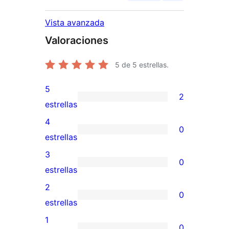
Vista avanzada
Valoraciones
5
de 5 estrellas.
5
2
2
estrellas
valoraciones
4
0
de
0
estrellas
5
valoraciones
3
0
estrellas
de
0
estrellas
4
valoraciones
2
0
estrellas
de
0
estrellas
3
valoraciones
1
0