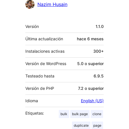
Colaboradores
Nazim Husain
Meta
Versión
1.1.0
Última actualización
hace
6 meses
Instalaciones activas
300+
Versión de WordPress
5.0 o superior
Testeado hasta
6.9.5
Versión de PHP
7.2 o superior
Idioma
English (US)
Etiquetas:
bulk
bulk page
clone
duplicate
page