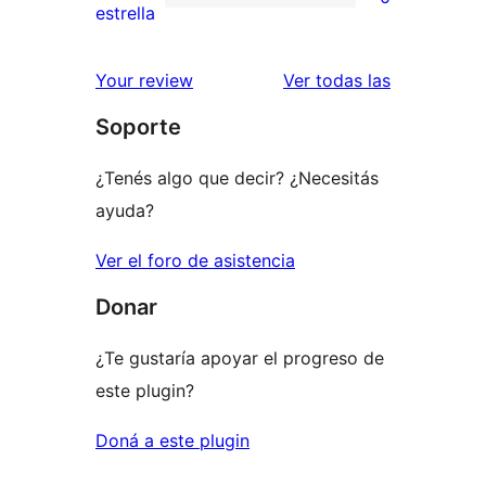
estrellas
de
0
estrella
2
valoraciones
estrellas
de
reseñas
Your review
Ver todas las
1
Soporte
estrellas
¿Tenés algo que decir? ¿Necesitás
ayuda?
Ver el foro de asistencia
Donar
¿Te gustaría apoyar el progreso de
este plugin?
Doná a este plugin