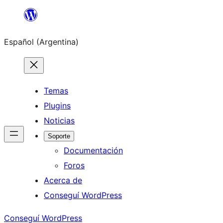
Saltar
al
Español (Argentina)
contenido
Temas
Plugins
Noticias
Soporte
Documentación
Foros
Acerca de
Conseguí WordPress
Conseguí WordPress