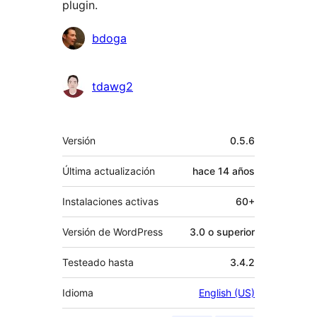
plugin.
Colaboradores
bdoga
tdawg2
Meta
Versión
0.5.6
Última actualización
hace
14 años
Instalaciones activas
60+
Versión de WordPress
3.0 o superior
Testeado hasta
3.4.2
Idioma
English (US)