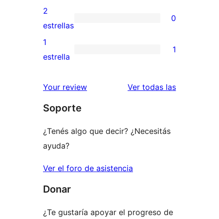
4
valoraciones
2
0
estrellas
de
0
estrellas
3
valoraciones
1
1
estrellas
de
1
estrella
2
valoración
estrellas
de
reseñas
Your review
Ver todas las
1
Soporte
estrellas
¿Tenés algo que decir? ¿Necesitás
ayuda?
Ver el foro de asistencia
Donar
¿Te gustaría apoyar el progreso de