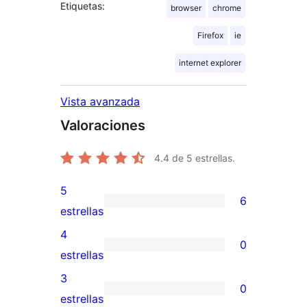
Etiquetas:
browser
chrome
Firefox
ie
internet explorer
Vista avanzada
Valoraciones
4.4
de 5 estrellas.
5
6
6
estrellas
valoraciones
4
0
de
0
estrellas
5
valoraciones
3
0
estrellas
de
0
estrellas