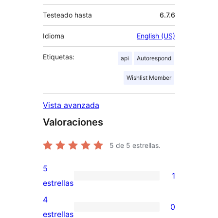
Testeado hasta
6.7.6
Idioma
English (US)
Etiquetas:
api
Autorespond
Wishlist Member
Vista avanzada
Valoraciones
5
de 5 estrellas.
5
1
1
estrellas
valoración
4
0
de
0
estrellas