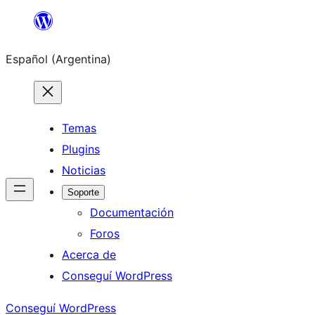
Saltar
al
Español (Argentina)
contenido
Temas
Plugins
Noticias
Soporte
Documentación
Foros
Acerca de
Conseguí WordPress
Conseguí WordPress