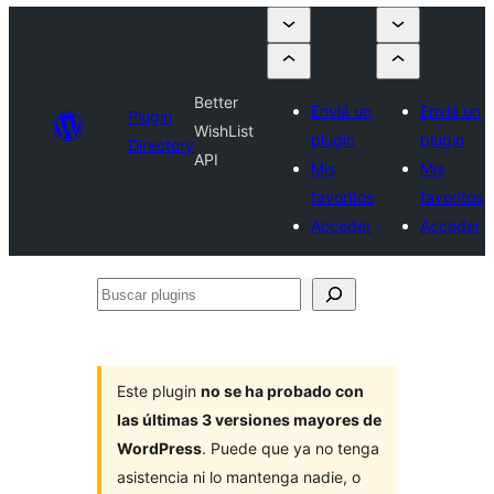
Better
Enviá un
Enviá un
Plugin
WishList
plugin
plugin
Directory
API
Mis
Mis
favoritos
favoritos
Acceder
Acceder
Buscar
plugins
Este plugin
no se ha probado con
las últimas 3 versiones mayores de
WordPress
. Puede que ya no tenga
asistencia ni lo mantenga nadie, o