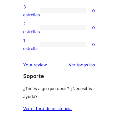
5
valoraciones
3
0
estrellas
de
0
estrellas
4
valoraciones
2
0
estrellas
de
0
estrellas
3
valoraciones
1
0
estrellas
de
0
estrella
2
valoraciones
estrellas
de
reseñas
Your review
Ver todas las
1
Soporte
estrellas
¿Tenés algo que decir? ¿Necesitás
ayuda?
Ver el foro de asistencia