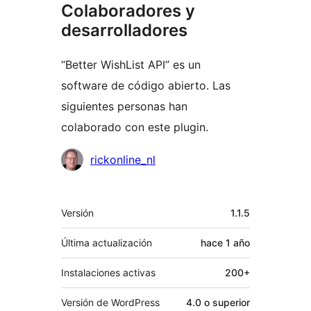
Colaboradores y
desarrolladores
“Better WishList API” es un
software de código abierto. Las
siguientes personas han
colaborado con este plugin.
Colaboradores
rickonline_nl
Meta
Versión
1.1.5
Última actualización
hace
1 año
Instalaciones activas
200+
Versión de WordPress
4.0 o superior