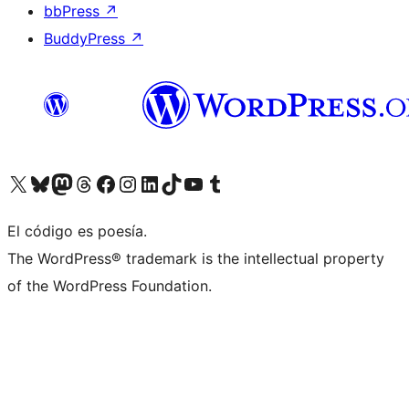
bbPress
↗
BuddyPress
↗
Visitá nuestra cuenta de X (anteriormente Twitter)
Visitá nuestra cuenta de Bluesky
Visitá nuestra cuenta de Mastodon
Visitá nuestra cuenta de Threads
Visitá nuestra página de Facebook
Visitá nuestra cuenta de Instagram
Visitá nuestra cuenta de LinkedIn
Visitá nuestra cuenta de TikTok
Visitá nuestro canal de YouTube
Visitá nuestra cuenta de Tumblr
El código es poesía.
The WordPress® trademark is the intellectual property
of the WordPress Foundation.