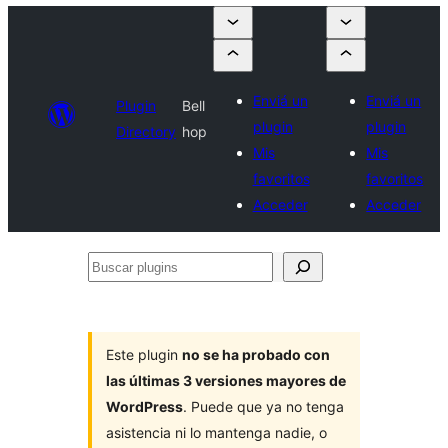
Enviá un
Enviá un
Plugin
Bell
plugin
plugin
Directory
hop
Mis
Mis
favoritos
favoritos
Acceder
Acceder
Buscar
plugins
Este plugin
no se ha probado con
las últimas 3 versiones mayores de
WordPress
. Puede que ya no tenga
asistencia ni lo mantenga nadie, o