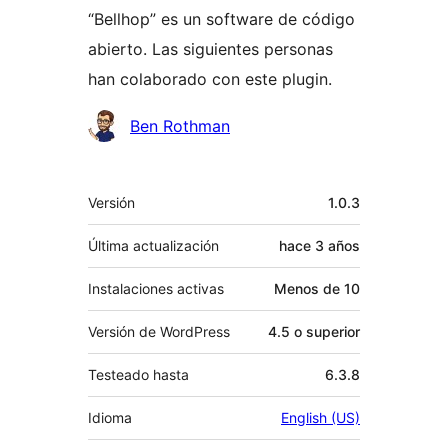
“Bellhop” es un software de código
abierto. Las siguientes personas
han colaborado con este plugin.
Colaboradores
Ben Rothman
Meta
Versión
1.0.3
Última actualización
hace
3 años
Instalaciones activas
Menos de 10
Versión de WordPress
4.5 o superior
Testeado hasta
6.3.8
Idioma
English (US)