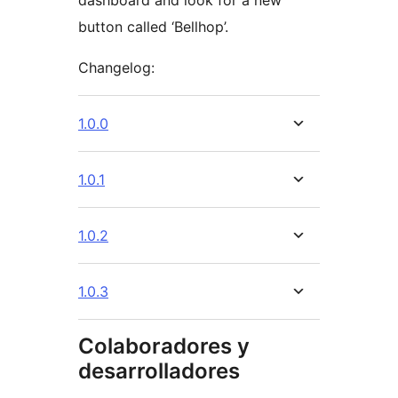
dashboard and look for a new
button called ‘Bellhop’.
Changelog:
1.0.0
1.0.1
1.0.2
1.0.3
Colaboradores y
desarrolladores