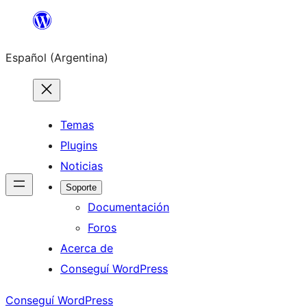
Saltar
al
Español (Argentina)
contenido
Temas
Plugins
Noticias
Soporte
Documentación
Foros
Acerca de
Conseguí WordPress
Conseguí WordPress