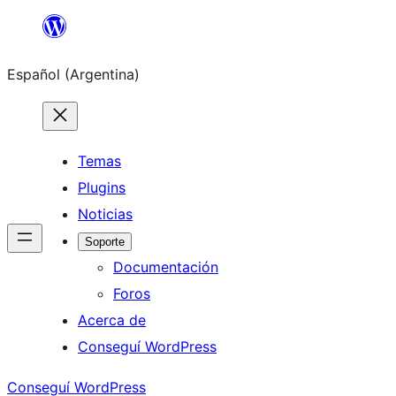
Saltar
al
Español (Argentina)
contenido
Temas
Plugins
Noticias
Soporte
Documentación
Foros
Acerca de
Conseguí WordPress
Conseguí WordPress