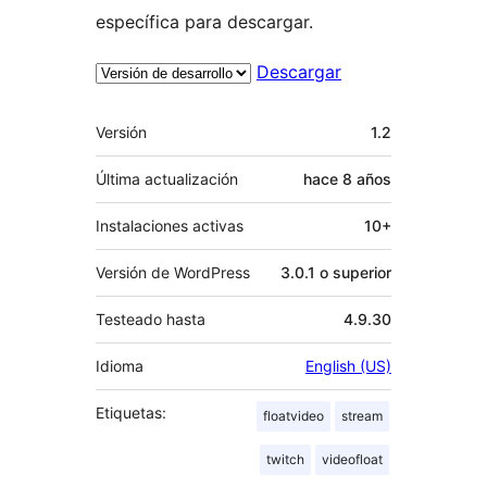
específica para descargar.
Descargar
Meta
Versión
1.2
Última actualización
hace
8 años
Instalaciones activas
10+
Versión de WordPress
3.0.1 o superior
Testeado hasta
4.9.30
Idioma
English (US)
Etiquetas:
floatvideo
stream
twitch
videofloat