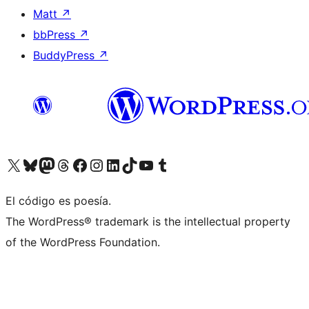
Matt
↗
bbPress
↗
BuddyPress
↗
Visitá nuestra cuenta de X (anteriormente Twitter)
Visitá nuestra cuenta de Bluesky
Visitá nuestra cuenta de Mastodon
Visitá nuestra cuenta de Threads
Visitá nuestra página de Facebook
Visitá nuestra cuenta de Instagram
Visitá nuestra cuenta de LinkedIn
Visitá nuestra cuenta de TikTok
Visitá nuestro canal de YouTube
Visitá nuestra cuenta de Tumblr
El código es poesía.
The WordPress® trademark is the intellectual property
of the WordPress Foundation.