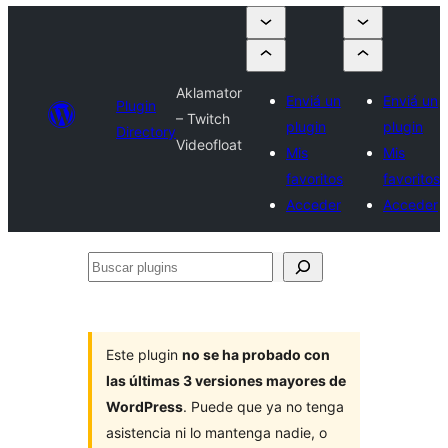
Aklamator
Enviá un
Enviá un
Plugin
– Twitch
plugin
plugin
Directory
Videofloat
Mis
Mis
favoritos
favoritos
Acceder
Acceder
Buscar
plugins
Este plugin
no se ha probado con
las últimas 3 versiones mayores de
WordPress
. Puede que ya no tenga
asistencia ni lo mantenga nadie, o