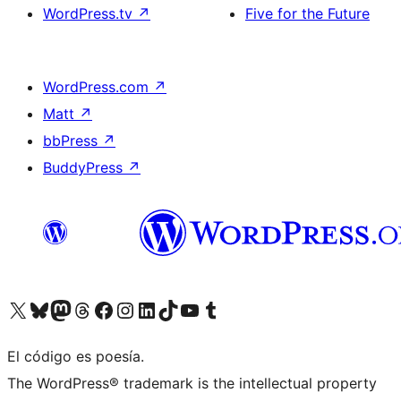
WordPress.tv
↗
Five for the Future
WordPress.com
↗
Matt
↗
bbPress
↗
BuddyPress
↗
Visitá nuestra cuenta de X (anteriormente Twitter)
Visitá nuestra cuenta de Bluesky
Visitá nuestra cuenta de Mastodon
Visitá nuestra cuenta de Threads
Visitá nuestra página de Facebook
Visitá nuestra cuenta de Instagram
Visitá nuestra cuenta de LinkedIn
Visitá nuestra cuenta de TikTok
Visitá nuestro canal de YouTube
Visitá nuestra cuenta de Tumblr
El código es poesía.
The WordPress® trademark is the intellectual property