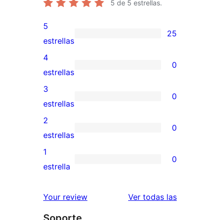
5
de 5 estrellas.
5
25
25
estrellas
valoraciones
4
0
de
0
estrellas
5
valoraciones
3
0
estrellas
de
0
estrellas
4
valoraciones
2
0
estrellas
de
0
estrellas
3
valoraciones
1
0
estrellas
de
0
estrella
2
valoraciones
estrellas
de
reseñas
Your review
Ver todas las
1
Soporte