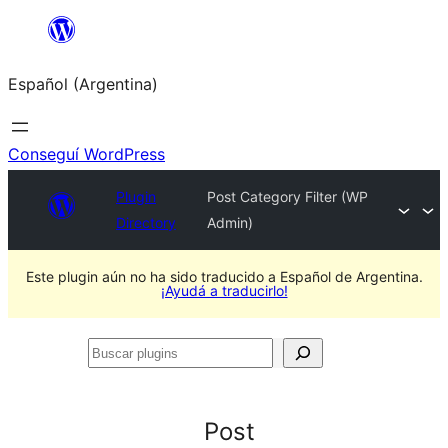
Saltar
al
Español (Argentina)
contenido
Conseguí WordPress
Plugin
Post Category Filter (WP
Directory
Admin)
Este plugin aún no ha sido traducido a Español de Argentina.
¡Ayudá a traducirlo!
Buscar
plugins
Post