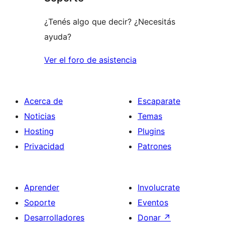
estrellas
¿Tenés algo que decir? ¿Necesitás
ayuda?
Ver el foro de asistencia
Acerca de
Escaparate
Noticias
Temas
Hosting
Plugins
Privacidad
Patrones
Aprender
Involucrate
Soporte
Eventos
Desarrolladores
Donar
↗