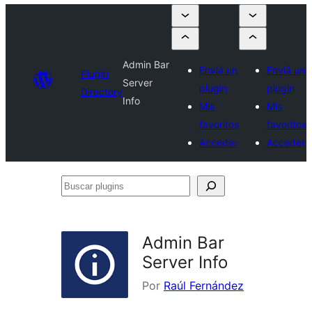
Admin Bar
Enviá un
Enviá un
Plugin
Server
plugin
plugin
Directory
Info
Mis
Mis
favoritos
favoritos
Acceder
Acceder
Buscar
plugins
Admin Bar
Server Info
Por
Raúl Fernández