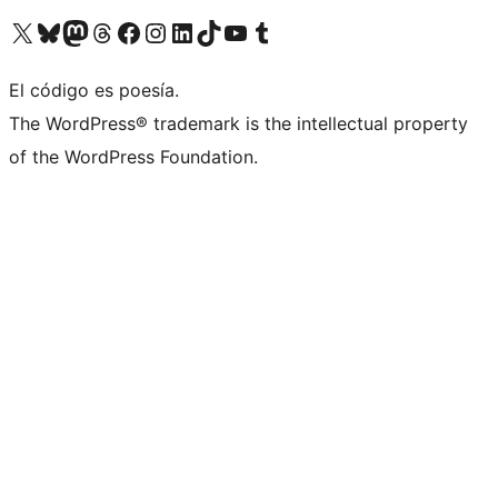
Visitá nuestra cuenta de X (anteriormente Twitter)
Visitá nuestra cuenta de Bluesky
Visitá nuestra cuenta de Mastodon
Visitá nuestra cuenta de Threads
Visitá nuestra página de Facebook
Visitá nuestra cuenta de Instagram
Visitá nuestra cuenta de LinkedIn
Visitá nuestra cuenta de TikTok
Visitá nuestro canal de YouTube
Visitá nuestra cuenta de Tumblr
El código es poesía.
The WordPress® trademark is the intellectual property
of the WordPress Foundation.