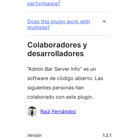
performance?
Does this plugin work with
multisite?
Colaboradores y
desarrolladores
“Admin Bar Server Info” es un
software de código abierto. Las
siguientes personas han
colaborado con este plugin.
Colaboradores
Raúl Fernández
Meta
Versión
1.2.1