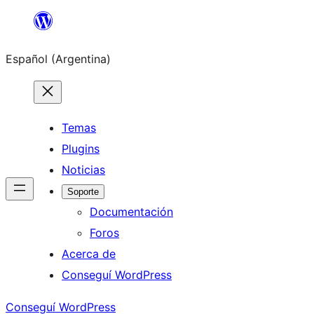
Saltar
al
Español (Argentina)
contenido
Temas
Plugins
Noticias
Soporte
Documentación
Foros
Acerca de
Conseguí WordPress
Conseguí WordPress