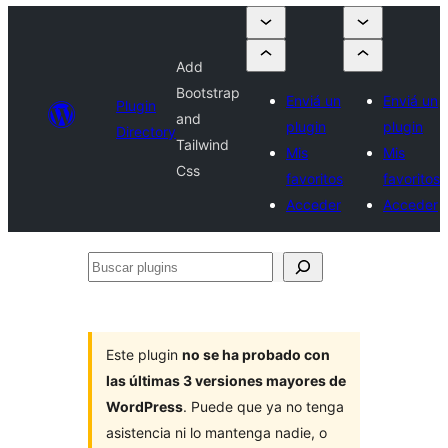
Add
Bootstrap
Enviá un
Enviá un
Plugin
and
plugin
plugin
Directory
Tailwind
Mis
Mis
Css
favoritos
favoritos
Acceder
Acceder
Buscar
plugins
Este plugin
no se ha probado con
las últimas 3 versiones mayores de
WordPress
. Puede que ya no tenga
asistencia ni lo mantenga nadie, o