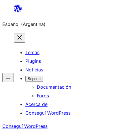
Saltar
al
Español (Argentina)
contenido
Temas
Plugins
Noticias
Soporte
Documentación
Foros
Acerca de
Conseguí WordPress
Conseguí WordPress