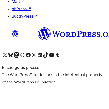
Matt
↗
bbPress
↗
BuddyPress
↗
Visitá nuestra cuenta de X (anteriormente Twitter)
Visitá nuestra cuenta de Bluesky
Visitá nuestra cuenta de Mastodon
Visitá nuestra cuenta de Threads
Visitá nuestra página de Facebook
Visitá nuestra cuenta de Instagram
Visitá nuestra cuenta de LinkedIn
Visitá nuestra cuenta de TikTok
Visitá nuestro canal de YouTube
Visitá nuestra cuenta de Tumblr
El código es poesía.
The WordPress® trademark is the intellectual property
of the WordPress Foundation.