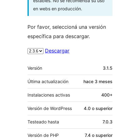
estables. No se recomienda su uso
en webs en producción.
Por favor, seleccioná una versión
específica para descargar.
Descargar
Meta
Versión
3.1.5
Última actualización
hace
3 meses
Instalaciones activas
400+
Versión de WordPress
4.0 o superior
Testeado hasta
7.0.3
Versión de PHP
7.4 o superior