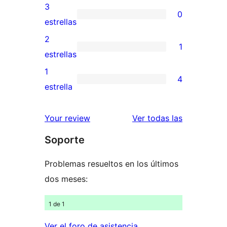
5
valoraciones
3
0
estrellas
de
0
estrellas
4
valoraciones
2
1
estrellas
de
1
estrellas
3
valoración
1
4
estrellas
de
4
estrella
2
valoraciones
estrellas
de
reseñas
Your review
Ver todas las
1
Soporte
estrellas
Problemas resueltos en los últimos
dos meses:
1 de 1
Ver el foro de asistencia