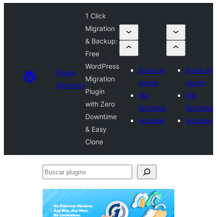
1 Click
Migration
& Backup:
Free
WordPress
Enviá un
Enviá un
Plugin
Migration
plugin
plugin
Directory
Plugin
Mis
Mis
with Zero
favoritos
favoritos
Downtime
Acceder
Acceder
& Easy
Clone
Buscar
plugins