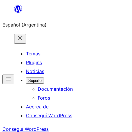
Saltar
al
Español (Argentina)
contenido
Temas
Plugins
Noticias
Soporte
Documentación
Foros
Acerca de
Conseguí WordPress
Conseguí WordPress