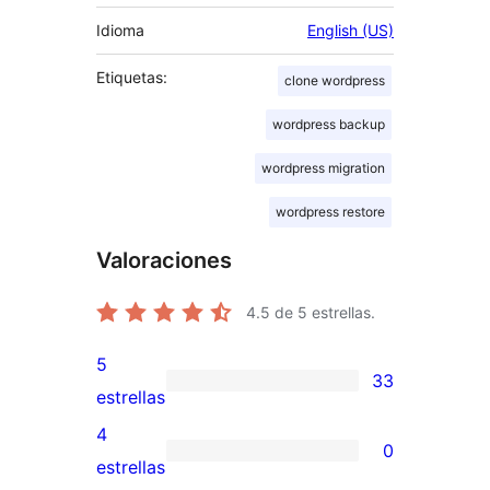
Idioma
English (US)
Etiquetas:
clone wordpress
wordpress backup
wordpress migration
wordpress restore
Valoraciones
4.5
de 5 estrellas.
5
33
33
estrellas
valoraciones
4
0
de
0
estrellas