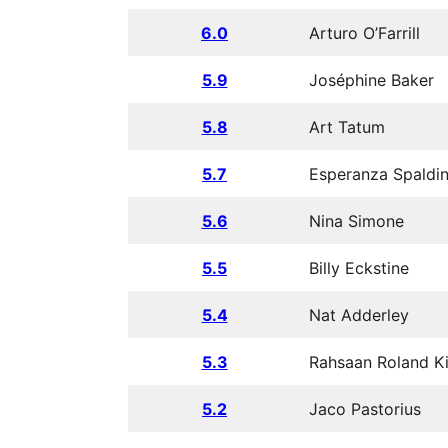
6.0
Arturo O’Farrill
5.9
Joséphine Baker
5.8
Art Tatum
5.7
Esperanza Spaldi
5.6
Nina Simone
5.5
Billy Eckstine
5.4
Nat Adderley
5.3
Rahsaan Roland Ki
5.2
Jaco Pastorius