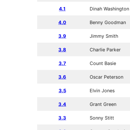
4.1
Dinah Washington
4.0
Benny Goodman
3.9
Jimmy Smith
3.8
Charlie Parker
3.7
Count Basie
3.6
Oscar Peterson
3.5
Elvin Jones
3.4
Grant Green
3.3
Sonny Stitt