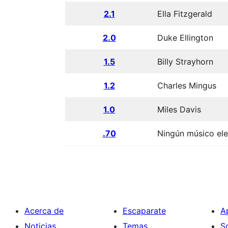
2.1
Ella Fitzgerald
2.0
Duke Ellington
1.5
Billy Strayhorn
1.2
Charles Mingus
1.0
Miles Davis
.70
Ningún músico ele
Acerca de
Escaparate
A
Noticias
Temas
S