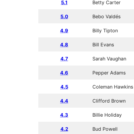
5.1
Betty Carter
5.0
Bebo Valdés
4.9
Billy Tipton
4.8
Bill Evans
4.7
Sarah Vaughan
4.6
Pepper Adams
4.5
Coleman Hawkins
4.4
Clifford Brown
4.3
Billie Holiday
4.2
Bud Powell