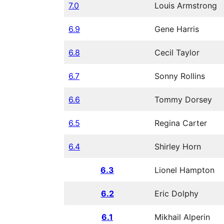
7.0
Louis Armstrong
6.9
Gene Harris
6.8
Cecil Taylor
6.7
Sonny Rollins
6.6
Tommy Dorsey
6.5
Regina Carter
6.4
Shirley Horn
6.3
Lionel Hampton
6.2
Eric Dolphy
6.1
Mikhail Alperin