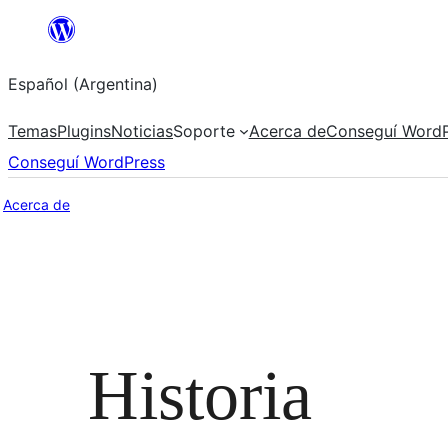
Saltar
al
Español (Argentina)
contenido
Temas
Plugins
Noticias
Soporte
Acerca de
Conseguí WordP
Conseguí WordPress
Acerca de
Historia